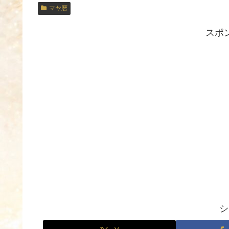
マヤ暦
スポ
シ