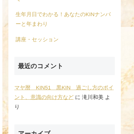
生年月日でわかる！あなたのKINナンバ
ーと年まわり
講座・セッション
最近のコメント
マヤ暦 KIN51 黒KIN 過ごし方のポイ
ント、意識の向け方など
に
滝川和美
よ
り
アーカイブ