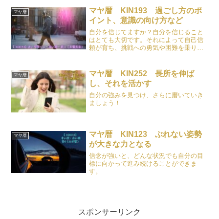
ましょう。
マヤ暦 KIN193 過ごし方のポ
マヤ暦
イント、意識の向け方など
自分を信じてますか？自分を信じること
はとても大切です。それによって自己信
頼が育ち、挑戦への勇気や困難を乗り越
える力がつきます。また、自己肯定感が
高まり、精神的な安定とポジティブな生
活態度を促進することができます。
マヤ暦 KIN252 長所を伸ば
マヤ暦
し、それを活かす
自分の強みを見つけ、さらに磨いていき
ましょう！
マヤ暦 KIN123 ぶれない姿勢
マヤ暦
が大きな力となる
信念が強いと、どんな状況でも自分の目
標に向かって進み続けることができま
す。
スポンサーリンク