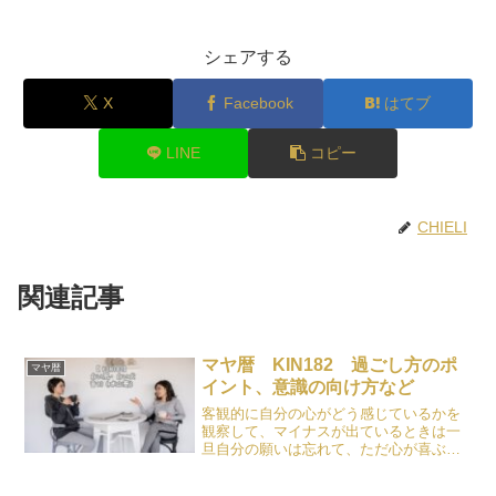
シェアする
X
Facebook
はてブ
LINE
コピー
CHIELI
関連記事
マヤ暦 KIN182 過ごし方のポ
マヤ暦
イント、意識の向け方など
客観的に自分の心がどう感じているかを
観察して、マイナスが出ているときは一
旦自分の願いは忘れて、ただ心が喜ぶこ
と、自分が楽しいことをしてみましょ
う。寝るのも有効です。