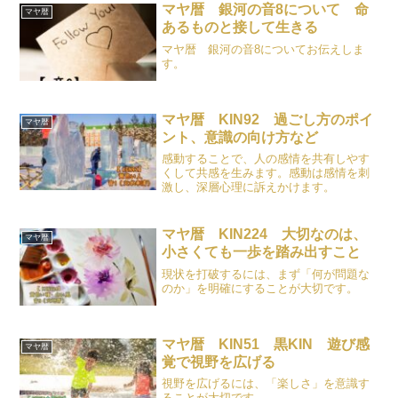
マヤ暦 銀河の音8について 命
マヤ暦
あるものと接して生きる
マヤ暦 銀河の音8についてお伝えしま
す。
マヤ暦 KIN92 過ごし方のポイ
マヤ暦
ント、意識の向け方など
感動することで、人の感情を共有しやす
くして共感を生みます。感動は感情を刺
激し、深層心理に訴えかけます。
マヤ暦 KIN224 大切なのは、
マヤ暦
小さくても一歩を踏み出すこと
現状を打破するには、まず「何が問題な
のか」を明確にすることが大切です。
マヤ暦 KIN51 黒KIN 遊び感
マヤ暦
覚で視野を広げる
視野を広げるには、「楽しさ」を意識す
ることが大切です。