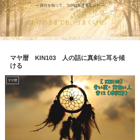
― 自分を知って、ラクに生きるヒント ―
ありのままでも、うまくいく。
マヤ暦 KIN103 人の話に真剣に耳を傾
ける
マヤ暦