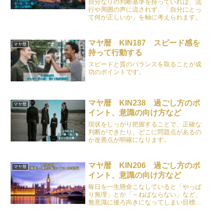
自分なりの判断基準を持っていれば、流
行や周囲の声に流されず、「自分にとっ
て何が正しいか」を軸に考えられます。
マヤ暦 KIN187 スピード感を
マヤ暦
持って行動する
スピードと質のバランスを取ることが成
功のポイントです。
マヤ暦 KIN238 過ごし方のポ
マヤ暦
イント、意識の向け方など
現状をしっかり把握することで、正確な
判断ができたり、どこに問題点があるの
か改善点が明確になります。
マヤ暦 KIN206 過ごし方のポ
マヤ暦
イント、意識の向け方など
毎日を一生懸命こなしていると「やっぱ
り無理」とか「～ねばならない」など、
無意識に後ろ向きになってしまい目標を
見失っていることもあります。