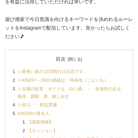
を有益に活用していただければ幸いです。
遊び感覚で今日意識を向けるキーワードを決めれるルーレ
ットをInstagramで配信しています。良かったらお試しく
ださい🎵
目次
☆黄色い星の13日間の11日目です。
☆KIN257～260の易経は「坤為地（こんいち）」
☆太陽の紋章・ガイドは「白い鏡」・・永遠性のある
秩序、調和、美、映し出す
☆音11・・初志貫徹
KIN258の著名人
【講座情報】
【セッション】