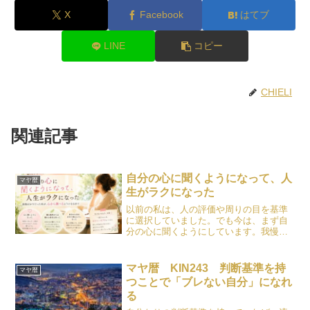
X
Facebook
はてブ
LINE
コピー
CHIELI
関連記事
自分の心に聞くようになって、人
マヤ暦
生がラクになった
以前の私は、人の評価や周りの目を基準
に選択していました。でも今は、まず自
分の心に聞くようにしています。我慢す
ることの意味や、自分らしく生きること
について綴った記事です。
マヤ暦 KIN243 判断基準を持
マヤ暦
つことで「ブレない自分」になれ
る