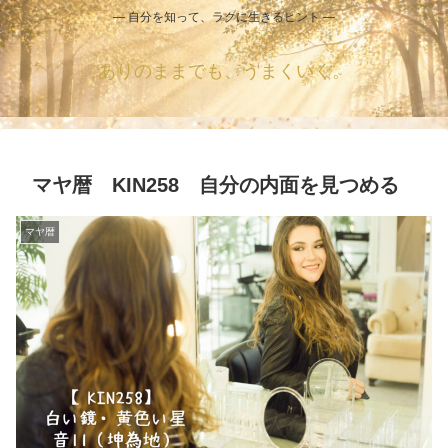
― 自分を知って、ラクに生きるヒント ―
ありのままでも、うまくいく。
マヤ暦 KIN258 自分の内面を見つめる
マヤ暦