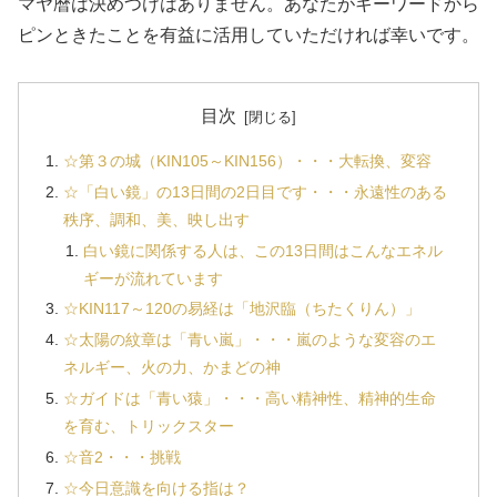
マヤ暦は決めつけはありません。あなたがキーワードから
ピンときたことを有益に活用していただければ幸いです。
目次
☆第３の城（KIN105～KIN156）・・・大転換、変容
☆「白い鏡」の13日間の2日目です・・・永遠性のある
秩序、調和、美、映し出す
白い鏡に関係する人は、この13日間はこんなエネル
ギーが流れています
☆KIN117～120の易経は「地沢臨（ちたくりん）」
☆太陽の紋章は「青い嵐」・・・嵐のような変容のエ
ネルギー、火の力、かまどの神
☆ガイドは「青い猿」・・・高い精神性、精神的生命
を育む、トリックスター
☆音2・・・挑戦
☆今日意識を向ける指は？