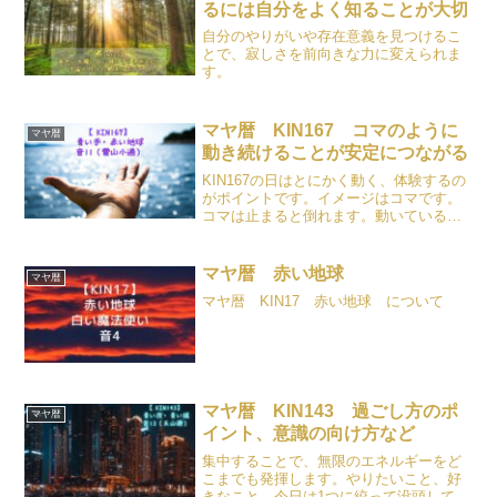
るには自分をよく知ることが大切
自分のやりがいや存在意義を見つけるこ
とで、寂しさを前向きな力に変えられま
す。
マヤ暦 KIN167 コマのように
マヤ暦
動き続けることが安定につながる
KIN167の日はとにかく動く、体験するの
がポイントです。イメージはコマです。
コマは止まると倒れます。動いていると
安定します。コマのように行動し続ける
ことを意識して過ごしましょう。
マヤ暦 赤い地球
マヤ暦
マヤ暦 KIN17 赤い地球 について
マヤ暦 KIN143 過ごし方のポ
マヤ暦
イント、意識の向け方など
集中することで、無限のエネルギーをど
こまでも発揮します。やりたいこと、好
きなこと、今日は1つに絞って没頭してみ