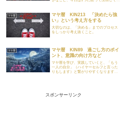
てはいかがでしょう？
マヤ暦 KIN213 「決めたら強
マヤ暦
い」という考え方をする
大切なのは、「決める」までのプロセス
をしっかり考え抜くこと。
マヤ暦 KIN89 過ごし方のポイ
マヤ暦
ント、意識の向け方など
マヤ暦を学び、実践していくと、「もう
一人の自分」（ハイヤーセルフと言った
りもします）と繋がりやすくなります。
この「もう一人の自分」は誰にも存在し
ていて、自分がどうしたら人生上手くい
くかを知っている存在です。この「もう
一人の自分」は言葉で「おーい、ここは
こうすればいいよ。」とささやいてくれ
スポンサーリンク
るわけではありません。直感、予感や夢
などで教えてくれます。なので、直感は
とっても大切です。