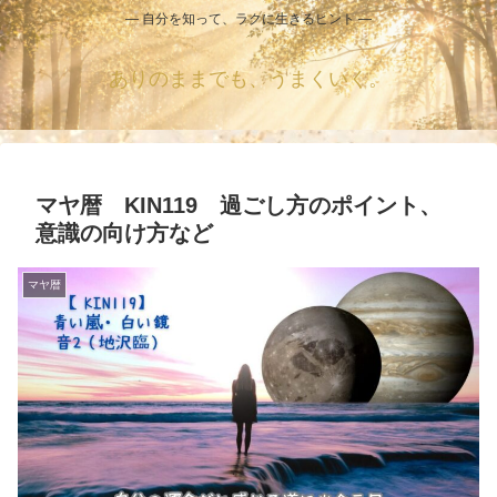
― 自分を知って、ラクに生きるヒント ―
ありのままでも、うまくいく。
マヤ暦 KIN119 過ごし方のポイント、
意識の向け方など
マヤ暦