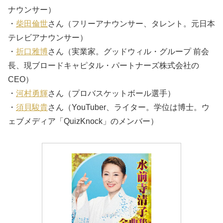
ナウンサー）
・
柴田倫世
さん（フリーアナウンサー、タレント。元日本
テレビアナウンサー）
・
折口雅博
さん（実業家。グッドウィル・グループ 前会
長、現ブロードキャピタル・パートナーズ株式会社の
CEO）
・
河村勇輝
さん（プロバスケットボール選手）
・
須貝駿貴
さん（YouTuber、ライター。学位は博士。ウ
ェブメディア「QuizKnock」のメンバー）