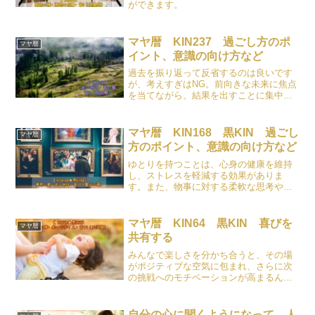
ができます。
マヤ暦 KIN237 過ごし方のポ
マヤ暦
イント、意識の向け方など
過去を振り返って反省するのは良いです
が、考えすぎはNG。前向きな未来に焦点
を当てながら、結果を出すことに集中し
ましょう。
マヤ暦 KIN168 黒KIN 過ごし
マヤ暦
方のポイント、意識の向け方など
ゆとりを持つことは、心身の健康を維持
し、ストレスを軽減する効果がありま
す。また、物事に対する柔軟な思考や創
造性を高め、人間関係を円滑にすること
ができます。さらに、目の前の問題に対
して冷静に対処し、長期的な視点で物事
マヤ暦 KIN64 黒KIN 喜びを
マヤ暦
を考える力を養うことができます。
共有する
みんなで楽しさを分かち合うと、その場
がポジティブな空気に包まれ、さらに次
の挑戦へのモチベーションが高まるんで
すよね​​。
自分の心に聞くようになって、人