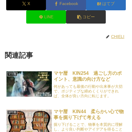
X
Facebook
はてブ
LINE
コピー
CHIELI
関連記事
マヤ暦 KIN254 過ごし方のポ
マヤ暦
イント、意識の向け方など
何があっても最後の行動や出来事が大切
で、ポジティブな締めくくりができれ
ば、全体が良い方向に転じます。
マヤ暦 KIN44 柔らかい心で物
マヤ暦
事を掘り下げて考える
掘り下げることで、物事を本質的に理解
し、より良い判断やアイデアを得ること