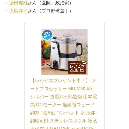
・
徳田虎雄
さん（医師、政治家）
・
大島洋平
さん（プロ野球選手）
【レシピ本プレゼント中！】 フ
ードプロセッサー MB-MM56SL 
シルバー 道場六三郎監修 山本電
気 DCモーター 無段階スピード
調整 1台8役 コンパクト 氷 液体 
調理可能 ステンレスボウル 冷蔵
庫保存可 MBMM56 yamaRCPs