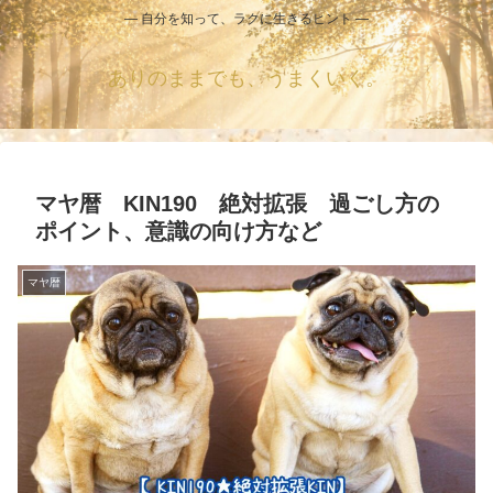
― 自分を知って、ラクに生きるヒント ―
ありのままでも、うまくいく。
マヤ暦 KIN190 絶対拡張 過ごし方の
ポイント、意識の向け方など
マヤ暦