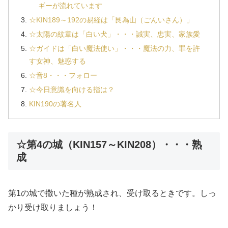
ギーが流れています
☆KIN189～192の易経は「艮為山（ごんいさん）」
☆太陽の紋章は「白い犬」・・・誠実、忠実、家族愛
☆ガイドは「白い魔法使い」・・・魔法の力、罪を許
す女神、魅惑する
☆音8・・・フォロー
☆今日意識を向ける指は？
KIN190の著名人
☆第4の城（KIN157～KIN208）・・・熟
成
第1の城で撒いた種が熟成され、受け取るときです。しっ
かり受け取りましょう！