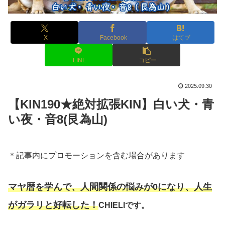
X
Facebook
はてブ
LINE
コピー
2025.09.30
【KIN190★絶対拡張KIN】白い犬・青
い夜・音8(艮為山)
＊記事内にプロモーションを含む場合があります
マヤ暦を学んで、人間関係の悩みが0になり、人生
がガラリと好転した！
CHIELIです。