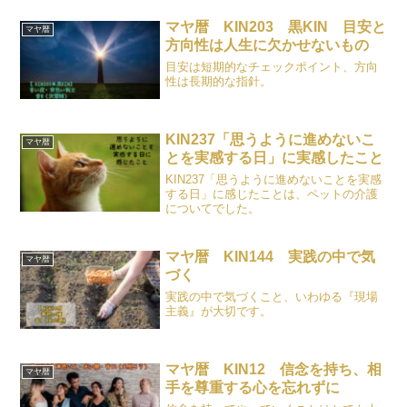
マヤ暦 KIN203 黒KIN 目安と
マヤ暦
方向性は人生に欠かせないもの
目安は短期的なチェックポイント、方向
性は長期的な指針。
KIN237「思うように進めないこ
マヤ暦
とを実感する日」に実感したこと
KIN237「思うように進めないことを実感
する日」に感じたことは、ペットの介護
についてでした。
マヤ暦 KIN144 実践の中で気
マヤ暦
づく
実践の中で気づくこと、いわゆる『現場
主義』が大切です。
マヤ暦 KIN12 信念を持ち、相
マヤ暦
手を尊重する心を忘れずに