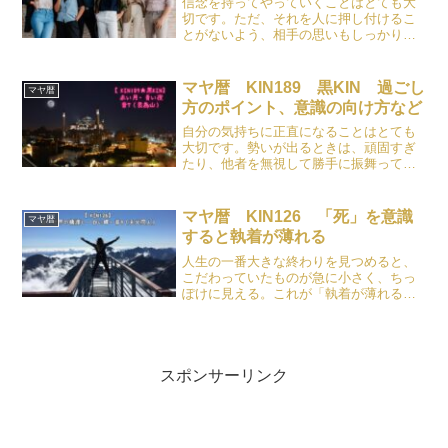
信念を持ってやっていくことはとても大
切です。ただ、それを人に押し付けるこ
とがないよう、相手の思いもしっかり尊
重しながら関係を築いていきましょう。
マヤ暦 KIN189 黒KIN 過ごし
マヤ暦
方のポイント、意識の向け方など
自分の気持ちに正直になることはとても
大切です。勢いが出るときは、頑固すぎ
たり、他者を無視して勝手に振舞ってし
まうことがあるので、自分の気持ちは大
切にしながら、公平さも意識して過ごす
とちょうど良いです。
マヤ暦 KIN126 「死」を意識
マヤ暦
すると執着が薄れる
人生の一番大きな終わりを見つめると、
こだわっていたものが急に小さく、ちっ
ぽけに見える。これが「執着が薄れる」
という感覚に繋がります。
スポンサーリンク