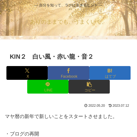
― 自分を知って、ラクに生きるヒント ―
ありのままでも、うまくいく。
KIN２ 白い風・赤い龍・音２
X
Facebook
はてブ
LINE
コピー
2022.05.20
2023.07.12
マヤ暦の新年で新しいことをスタートさせました。
・ブログの再開