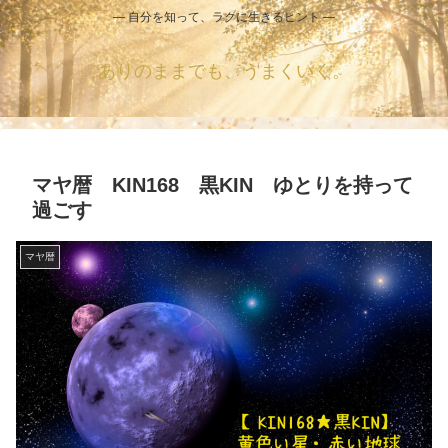
― 自分を知って、ラクに生きるヒント ―
ありのままでも、うまくいく。
マヤ暦 KIN168 黒KIN ゆとりを持って
過ごす
マヤ暦