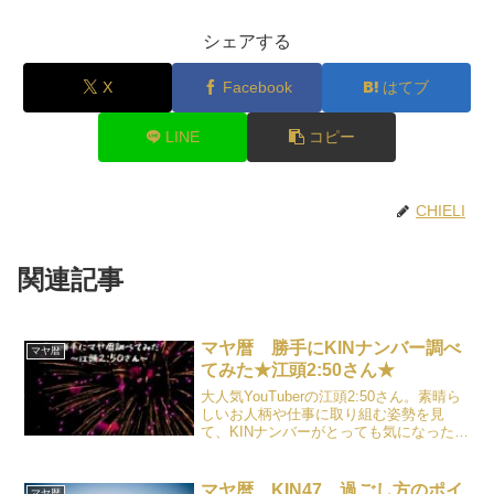
シェアする
X
Facebook
はてブ
LINE
コピー
CHIELI
関連記事
マヤ暦 勝手にKINナンバー調べ
マヤ暦
てみた★江頭2:50さん★
大人気YouTuberの江頭2:50さん。素晴ら
しいお人柄や仕事に取り組む姿勢を見
て、KINナンバーがとっても気になったの
で、調べてみました。結論、マヤ暦通
り！！
マヤ暦 KIN47 過ごし方のポイ
マヤ暦