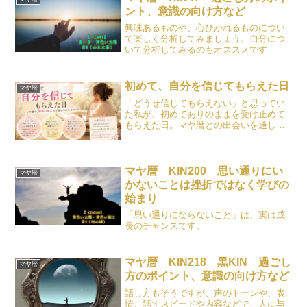
ント、意識の向け方など
興味あるものや、心ひかれるものについ
て楽しく分析してみましょう。自分につ
いて分析してみるのもオススメです
初めて、自分を信じてもらえた日
マヤ暦
「どうせ信じてもらえない」と思ってい
た私が、初めてありのままを受け止めて
もらえた日。マヤ暦との出会いを通し
て、未来ではなく物事の捉え方が変わ
り、自分を責めることが減っていった体
験を書きました。
マヤ暦 KIN200 思い通りにい
マヤ暦
かないことは挫折ではなく学びの
始まり
「思い通りにならないこと」は、実は成
長のチャンスです。
マヤ暦 KIN218 黒KIN 過ごし
マヤ暦
方のポイント、意識の向け方など
話し方もそうですが、声のトーンや、表
情、話すスピードや内容などで、人に与