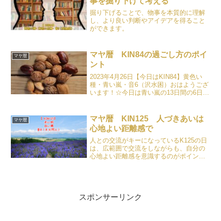
事を掘り下げて考える
掘り下げることで、物事を本質的に理解
し、より良い判断やアイデアを得ること
ができます。
マヤ暦 KIN84の過ごし方のポイ
マヤ暦
ント
2023年4月26日【今日はKIN84】黄色い
種・青い嵐・音6（沢水困）おはようござ
います！☆今日は青い嵐の13日間の6日目
です。エネルギーが高まってくる期間で
す。嵐によって吹き飛ばされ、洗い流さ
れながら、自分自身を振り返ってみまし
マヤ暦 KIN125 人づきあいは
マヤ暦
ょう。☆...
心地よい距離感で
人との交流がキーになっているK125の日
は、広範囲で交流をしながらも、自分の
心地よい距離感を意識するのがポイント
です。
スポンサーリンク