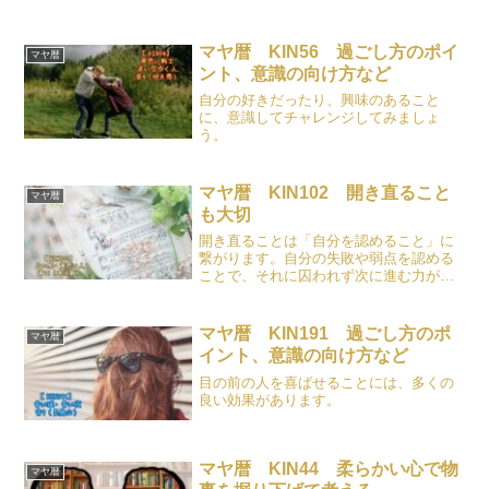
マヤ暦 KIN56 過ごし方のポイ
マヤ暦
ント、意識の向け方など
自分の好きだったり、興味のあること
に、意識してチャレンジしてみましょ
う。
マヤ暦 KIN102 開き直ること
マヤ暦
も大切
開き直ることは「自分を認めること」に
繋がります。自分の失敗や弱点を認める
ことで、それに囚われず次に進む力が得
られます。
マヤ暦 KIN191 過ごし方のポ
マヤ暦
イント、意識の向け方など
目の前の人を喜ばせることには、多くの
良い効果があります。
マヤ暦 KIN44 柔らかい心で物
マヤ暦