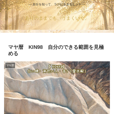
― 自分を知って、ラクに生きるヒント ―
ありのままでも、うまくいく。
マヤ暦 KIN98 自分のできる範囲を見極
める
マヤ暦