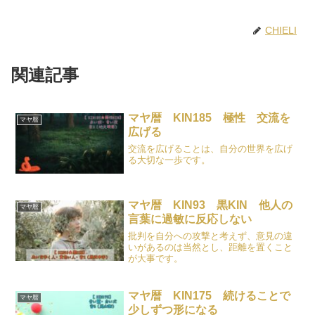
CHIELI
関連記事
マヤ暦 KIN185 極性 交流を
マヤ暦
広げる
交流を広げることは、自分の世界を広げ
る大切な一歩です。
マヤ暦 KIN93 黒KIN 他人の
マヤ暦
言葉に過敏に反応しない
批判を自分への攻撃と考えず、意見の違
いがあるのは当然とし、距離を置くこと
が大事です。
マヤ暦 KIN175 続けることで
マヤ暦
少しずつ形になる