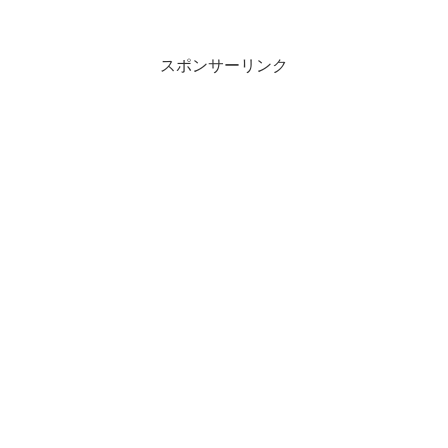
CHIELIです。主に広島で活動しています
が、全国オンラインで活動しています🎵
今私が大...
スポンサーリンク