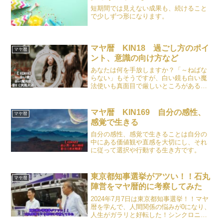
短期間では見えない成果も、続けること
で少しずつ形になります。
マヤ暦 KIN18 過ごし方のポイ
マヤ暦
ント、意識の向け方など
あなたは何を手放しますか？「～ねばな
らない」もそうですが、白い鏡も白い魔
法使いも真面目で厳しいところがあるの
で、その厳しさは自分の内面を磨くこと
に向け、人へ向ける厳しさは手放してみ
ることで、円滑な人間関係に繋がりま
マヤ暦 KIN169 自分の感性、
マヤ暦
す。
感覚で生きる
自分の感性、感覚で生きることは自分の
中にある価値観や直感を大切にし、それ
に従って選択や行動する生き方です。
東京都知事選挙がアツい！！石丸
マヤ暦
陣営をマヤ暦的に考察してみた
2024年7月7日は東京都知事選挙！！マヤ
暦を学んで、人間関係の悩みが0になり、
人生がガラリと好転した！シンクロニシ
ティ研究会 マヤ暦のCHIELIこと、