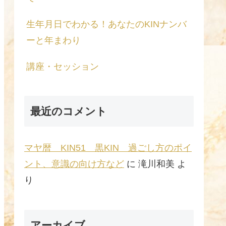
生年月日でわかる！あなたのKINナンバ
ーと年まわり
講座・セッション
最近のコメント
マヤ暦 KIN51 黒KIN 過ごし方のポイ
ント、意識の向け方など
に
滝川和美
よ
り
アーカイブ