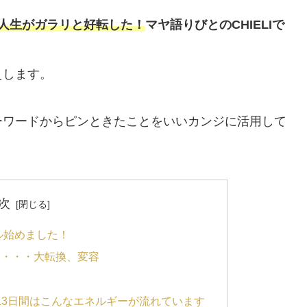
人生がガラリと好転した！
マヤ語りびとのCHIELIで
えします。
ーワードからピンときたことをいいカンジに活用して
次
ネル始めました！
56）・・・大転換、変容
13日間はこんなエネルギーが流れています