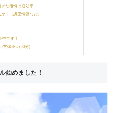
ぎた後悔は逆効果
んか？（講座情報など）
売中です！
方講座☆(90分)
ネル始めました！