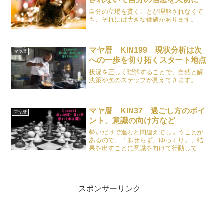
自分の立場を貫くことが理解されなくて
も、それには大きな価値があります。
マヤ暦 KIN199 現状分析は次
マヤ暦
への一歩を切り拓くスタート地点
状況を正しく理解することで、自然と解
決策や次のステップが見えてきます。
マヤ暦 KIN37 過ごし方のポイ
マヤ暦
ント、意識の向け方など
勢いだけで進むと間違えてしまうことが
あるので、「あせらず、ゆっくり」、結
果を出すことに意識を向けて行動してみ
ましょう。
スポンサーリンク