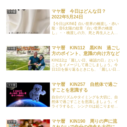
マヤ暦 今日はどんな日？
マヤ暦
2022年5月24日
【今日はKIN6】白い世界の橋渡し・赤い
龍・音6太陽の紋章「白い世界の橋渡
し」・・橋渡しの力、死と再生人と人、
あの世とこの世を橋渡すエネルギーがあ
る。行動範囲が広く、カリスマ的リーダ
ー。プライドと執着を手放すとよみがえ
マヤ暦 KIN112 黒KIN 過ごし
マヤ暦
る。人をコントロールし...
方のポイント、意識の向け方など
KIN112は「麗しい日、確認の日」という
ことをイメージして過ごしましょう。今
日1日を振り返るときにも、「麗しい日、
確認の日」を意識しながらダイアリーに
書いてみましょう。
マヤ暦 KIN257 自然体で過ご
マヤ暦
すことを意識する
自分のリズムやタイミングを大切に、自
然体で過ごすことを意識しましょう。イ
ライラすると、シンクロは起こりませ
ん。
マヤ暦 KIN190 周りの声に流
マヤ暦
されないで自分の信念を大切に