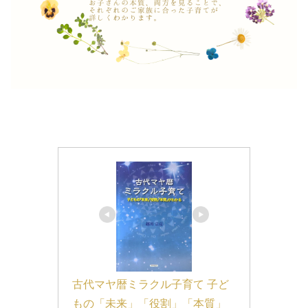
古代マヤ暦ミラクル子育て 子ど
もの「未来」「役割」「本質」