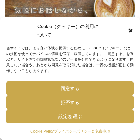
Cookie（クッキー）の利用に
ついて
当サイトでは、より良い体験を提供するために、Cookie（クッキー）など
の技術を使ってデバイスの情報を保存・取得しています。「同意する」を選
ぶと、サイト内での閲覧状況などのデータを処理できるようになります。同
意しない場合や、あとから同意を取り消した場合は、一部の機能が正しく動
作しないことがあります。
広島駅近くのカフェで開催します
。お近くの方、お気軽に
ご参加ください。
同意する
マヤ暦を知らなくても大丈夫！楽しい会話を通じて、たく
拒否する
さんの学びや新しい発見を一緒に体験しましょう。ぜひ参
加してみませんか？
設定を選ぶ
参加料：
1ドリンク付き
2,600円
1,560円（割引価格）
Cookie Policy
プライバシーポリシー＆免責事項
メニュー
ホーム
検索
トップ
サイドバー
開催日程：9月3日（火）14:00～16:00