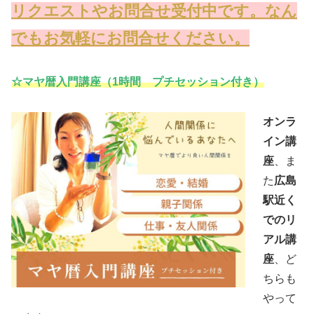
リクエストやお問合せ受付中です。なん
でもお気軽にお問合せください。
☆マヤ暦入門講座（1時間 プチセッション付き）
オンラ
イン講
座
、ま
た
広島
駅近く
でのリ
アル講
座
、ど
ちらも
やって