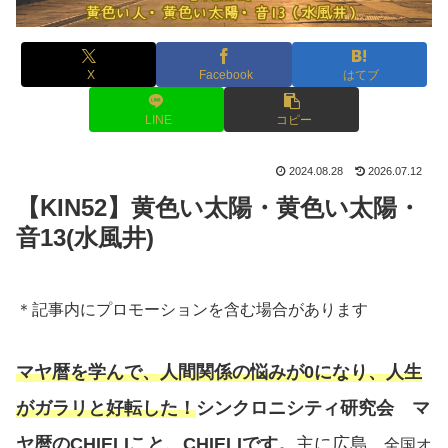
X
Facebook
はてブ
LINE
コピー
2024.08.28
2026.07.12
【KIN52】黄色い太陽・黄色い太陽・
音13(水風井)
＊記事内にプロモーションを含む場合があります
マヤ暦を学んで、人間関係の悩みが0になり、人生
がガラリと好転した！
シンクロニシティ研究会 マ
ヤ暦のCHIELIこと、CHIELIです。
主に広島
、全国オ