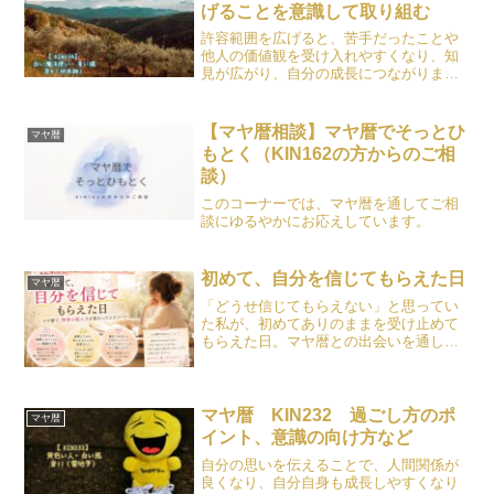
げることを意識して取り組む
許容範囲を広げると、苦手だったことや
他人の価値観を受け入れやすくなり、知
見が広がり、自分の成長につながりま
す。
【マヤ暦相談】マヤ暦でそっとひ
マヤ暦
もとく（KIN162の方からのご相
談）
このコーナーでは、マヤ暦を通してご相
談にゆるやかにお応えしています。
初めて、自分を信じてもらえた日
マヤ暦
「どうせ信じてもらえない」と思ってい
た私が、初めてありのままを受け止めて
もらえた日。マヤ暦との出会いを通し
て、未来ではなく物事の捉え方が変わ
り、自分を責めることが減っていった体
験を書きました。
マヤ暦 KIN232 過ごし方のポ
マヤ暦
イント、意識の向け方など
自分の思いを伝えることで、人間関係が
良くなり、自分自身も成長しやすくなり