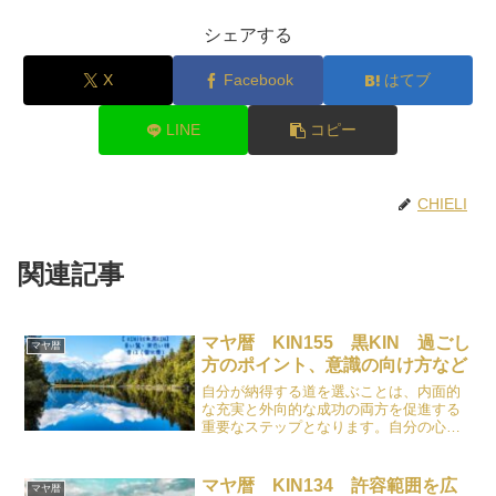
シェアする
X
Facebook
はてブ
LINE
コピー
CHIELI
関連記事
マヤ暦 KIN155 黒KIN 過ごし
マヤ暦
方のポイント、意識の向け方など
自分が納得する道を選ぶことは、内面的
な充実と外向的な成功の両方を促進する
重要なステップとなります。自分の心の
ままに選択してみましょう。
マヤ暦 KIN134 許容範囲を広
マヤ暦