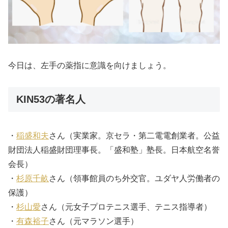
今日は、左手の薬指に意識を向けましょう。
KIN53の著名人
・
稲盛和夫
さん（実業家。京セラ・第二電電創業者。公益
財団法人稲盛財団理事長。「盛和塾」塾長。日本航空名誉
会長）
・
杉原千畝
さん（領事館員のち外交官。ユダヤ人労働者の
保護）
・
杉山愛
さん（元女子プロテニス選手、テニス指導者）
・
有森裕子
さん（元マラソン選手）