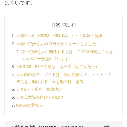
ば幸いです。
目次
☆第2の城（KIN53～KIN104）・・・鍛錬・洗練
☆赤い空歩く人の13日間がスタートしました！
赤い空歩く人に関係する人は、この13日間はこんな
エネルギーが流れています
☆KIN53～56の易経は「地天泰（ちてんたい）」
☆太陽の紋章・ガイドは「赤い空歩く人」・・人々の
成長を手助けする、天と地の柱、勇気
☆音1・・受容、意思決定
☆今日意識を向ける指は？
KIN53の著名人