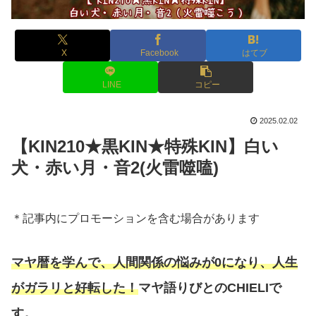
X
Facebook
はてブ
LINE
コピー
2025.02.02
【KIN210★黒KIN★特殊KIN】白い
犬・赤い月・音2(火雷噬嗑)
＊記事内にプロモーションを含む場合があります
マヤ暦を学んで、人間関係の悩みが0になり、人生
がガラリと好転した！
マヤ語りびとのCHIELIで
す。