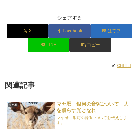
シェアする
X
Facebook
はてブ
LINE
コピー
CHIELI
関連記事
マヤ暦 銀河の音9について 人
マヤ暦
を照らす光となれ
マヤ暦 銀河の音9についてお伝えしま
す。