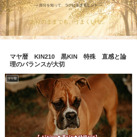
― 自分を知って、ラクに生きるヒント ―
ありのままでも、うまくいく。
マヤ暦 KIN210 黒KIN 特殊 直感と論
理のバランスが大切
マヤ暦