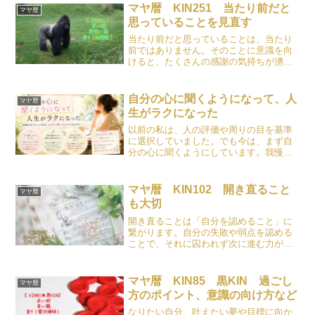
マヤ暦 KIN251 当たり前だと
マヤ暦
思っていることを見直す
当たり前だと思っていることは、当たり
前ではありません。そのことに意識を向
けると、たくさんの感謝の気持ちが湧い
てきます。
自分の心に聞くようになって、人
マヤ暦
生がラクになった
以前の私は、人の評価や周りの目を基準
に選択していました。でも今は、まず自
分の心に聞くようにしています。我慢す
ることの意味や、自分らしく生きること
について綴った記事です。
マヤ暦 KIN102 開き直ること
マヤ暦
も大切
開き直ることは「自分を認めること」に
繋がります。自分の失敗や弱点を認める
ことで、それに囚われず次に進む力が得
られます。
マヤ暦 KIN85 黒KIN 過ごし
マヤ暦
方のポイント、意識の向け方など
なりたい自分、叶えたい夢や目標に向か