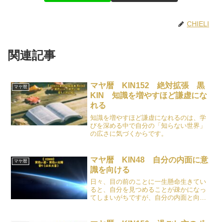
CHIELI
関連記事
マヤ暦 KIN152 絶対拡張 黒
マヤ暦
KIN 知識を増やすほど謙虚にな
れる
知識を増やすほど謙虚になれるのは、学
びを深める中で自分の「知らない世界」
の広さに気づくからです。
マヤ暦 KIN48 自分の内面に意
マヤ暦
識を向ける
日々、目の前のことに一生懸命生きてい
ると、自分を見つめることが疎かになっ
てしまいがちですが、自分の内面と向き
合うのはとっても大切なことです。