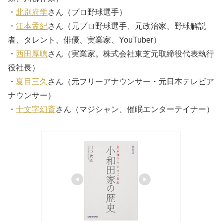
・
北別府学
さん（プロ野球選手）
・
江本孟紀
さん（元プロ野球選手、元政治家、野球解説
者、タレント、俳優、実業家、YouTuber）
・
西田厚聰
さん（実業家。株式会社東芝元取締役代表執行
役社長）
・
夏目三久
さん（元フリーアナウンサー・元日本テレビア
ナウンサー）
・
十文字幻斎
さん（マジシャン、催眠エンターテイナー）