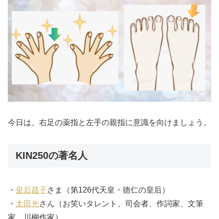
今日は、右足の薬指と左手の親指に意識を向けましょう。
KIN250の著名人
・
皇后昌子
さま（第126代天皇・徳仁の皇后）
・
太田光
さん（お笑いタレント、司会者、作詞家、文筆
家、川柳作家）