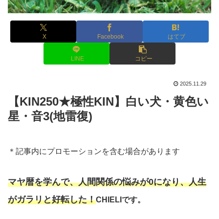
X
Facebook
はてブ
LINE
コピー
2025.11.29
【KIN250★極性KIN】白い犬・黄色い
星・音3(地雷復)
＊記事内にプロモーションを含む場合があります
マヤ暦を学んで、人間関係の悩みが0になり、人生
がガラリと好転した！
CHIELIです。