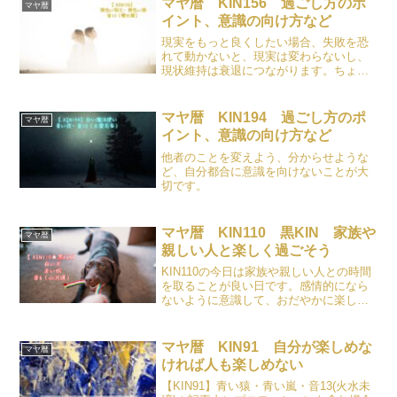
マヤ暦 KIN156 過ごし方のポ
マヤ暦
イント、意識の向け方など
現実をもっと良くしたい場合、失敗を恐
れて動かないと、現実は変わらないし、
現状維持は衰退につながります。ちょっ
とずつでもいいので、素敵な未来に向か
って前向きに挑戦し続けましょう。
マヤ暦 KIN194 過ごし方のポ
マヤ暦
イント、意識の向け方など
他者のことを変えよう、分からせような
ど、自分都合に意識を向けないことが大
切です。
マヤ暦 KIN110 黒KIN 家族や
マヤ暦
親しい人と楽しく過ごそう
KIN110の今日は家族や親しい人との時間
を取ることが良い日です。感情的になら
ないように意識して、おだやかに楽しい
時間をお過ごしください。
マヤ暦 KIN91 自分が楽しめな
マヤ暦
ければ人も楽しめない
【KIN91】青い猿・青い嵐・音13(火水未