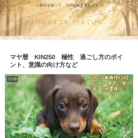
― 自分を知って、ラクに生きるヒント ―
ありのままでも、うまくいく。
マヤ暦 KIN250 極性 過ごし方のポイ
ント、意識の向け方など
マヤ暦