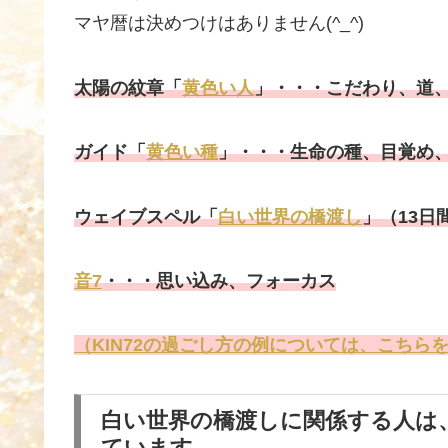
マヤ暦は決めつけはありません(^_^)
太陽の紋章「
黄色い人
」・・・こだわり、道
ガイド「
黄色い種
」・・・生命の種、目覚め
ウェイブスペル「
白い世界の橋渡し
」（13
音7
・・・思い込み、フォーカス
（KIN72の過ごし方の例については、こちら
白い世界の橋渡しに関係する人は
ています