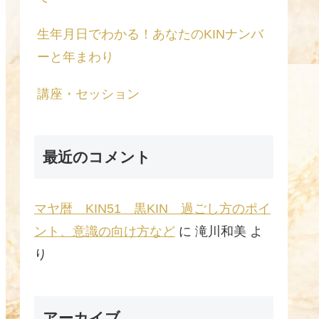
生年月日でわかる！あなたのKINナンバ
ーと年まわり
講座・セッション
最近のコメント
マヤ暦 KIN51 黒KIN 過ごし方のポイ
ント、意識の向け方など
に
滝川和美
よ
り
アーカイブ