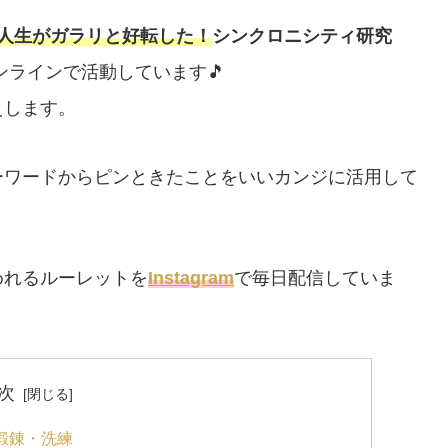
人生がガラリと好転した！
シンクロニシティ研究
ンラインで活動しています🎵
えします。
ーワードからピンときたことをいいカンジに活用して
めれるルーレットを
Instagram
で毎日配信していま
次
・鍛錬・洗練