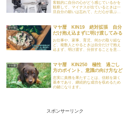
客観的に自分の心がどう感じているかを
観察して、マイナスが出ているときは一
旦自分の願いは忘れて、ただ心が喜ぶこ
と、自分が楽しいことをしてみましょ
う。寝るのも有効です。
マヤ暦 KIN19 絶対拡張 自分
マヤ暦
だけ抱え込まずに明け渡してみる
お仕事や、家事、育児、何かの取り組な
ど、複数人とやるときは自分だけで抱え
込まず、明け渡す、分担することを意識
しましょう。
マヤ暦 KIN250 極性 過ごし
マヤ暦
方のポイント、意識の向け方など
忠実に責務を果たすことは、信頼を築く
基本であり、継続的な成功を収めるため
の鍵になります。
スポンサーリンク