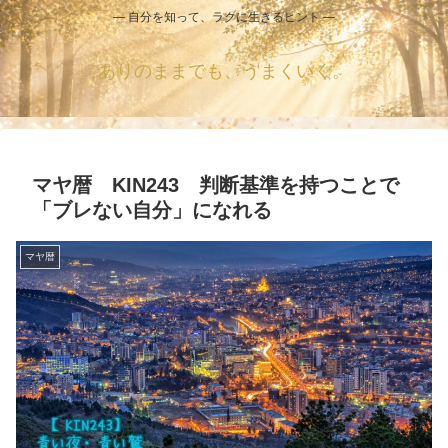
― 自分を知って、ラクに生きるヒント ―
ありのままでも、うまくいく。
マヤ暦 KIN243 判断基準を持つことで
「ブレない自分」になれる
マヤ暦