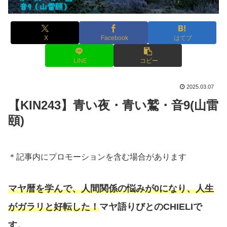
X
Facebook
はてブ
LINE
コピー
2025.03.07
【KIN243】青い夜・青い鷲・音9(山雷
頤)
＊記事内にプロモーションを含む場合があります
マヤ暦を学んで、人間関係の悩みが0になり、人生
がガラリと好転した！
マヤ語りびとのCHIELIで
す。