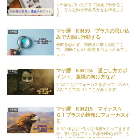
マヤ暦を用いた子育て講座でわかるこ
と、どんな効果があるかをお伝えしま
す。
マヤ暦 KIN59 プラスの思い込
マヤ暦
みで大胆に行動する
失敗を恐れず、前向きに取り組むこと
で、周囲にも良い影響を与えられるでし
ょう。
マヤ暦 KIN124 過ごし方のポ
マヤ暦
イント、意識の向け方など
1つのことにフォーカスを絞って、のめり
込むことで気づくことがあります。
マヤ暦 KIN215 マイナスＮ
マヤ暦
Ｇ！プラスの情報にフォーカスす
る
音7の日ははいろんな情報が入ってきます
が、青い鷲はマイナス思考NGなので、と