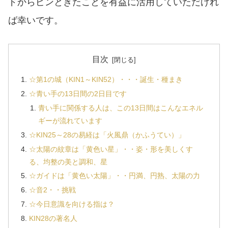
ドからピンときたことを有益に活用していただけれ
ば幸いです。
目次
☆第1の城（KIN1～KIN52）・・・誕生・種まき
☆青い手の13日間の2日目です
青い手に関係する人は、この13日間はこんなエネル
ギーが流れています
☆KIN25～28の易経は「火風鼎（かふうてい）」
☆太陽の紋章は「黄色い星」・・姿・形を美しくす
る、均整の美と調和、星
☆ガイドは「黄色い太陽」・・円満、円熟、太陽の力
☆音2・・挑戦
☆今日意識を向ける指は？
KIN28の著名人