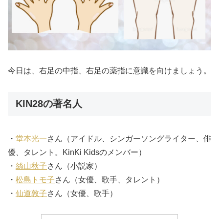
今日は、右足の中指、右足の薬指に意識を向けましょう。
KIN28の著名人
・
堂本光一
さん（アイドル、シンガーソングライター、俳
優、タレント。KinKi Kidsのメンバー）
・
絲山秋子
さん（小説家）
・
松島トモ子
さん（女優、歌手、タレント）
・
仙道敦子
さん（女優、歌手）