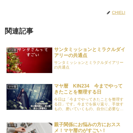
CHIELI
関連記事
サンタミッションとミラクルダイ
マヤ暦
アリーの共通点
サンタミッションとミラクルダイアリー
の共通点
マヤ暦 KIN234 今までやって
マヤ暦
きたことを整理する日
今日は「今までやってきたことを整理す
る日」です。今までを振り返り、手放す
もの、磨いていくもの、自分に必要なも
のは何かを整理してみましょう。
親子関係にお悩みの方におスス
マヤ暦
メ！マヤ暦のがすごい！