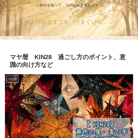
― 自分を知って、ラクに生きるヒント ―
ありのままでも、うまくいく。
マヤ暦 KIN28 過ごし方のポイント、意
識の向け方など
マヤ暦