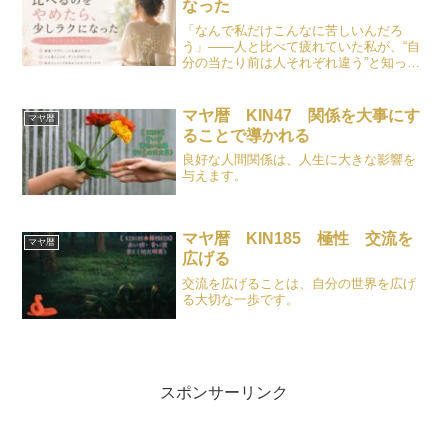
なった
「なんで私だけこんなに苦しいんだろ
う」――人と比べて疲れていた私が、“自
分の当たり前は人それぞれ違う”と知った
ことで、少しずつラクになっていった話
をお伝えします。
マヤ暦 KIN47 関係を大事にす
マヤ暦
ることで導かれる
良好な人間関係は、人生に大きな影響を
与えます。
マヤ暦 KIN185 極性 交流を
マヤ暦
広げる
交流を広げることは、自分の世界を広げ
る大切な一歩です。
スポンサーリンク