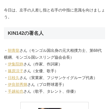
今日は、左手の人差し指と右手の中指に意識を向けましょ
う。
KIN142の著名人
・
朝青龍
さん（モンゴル国出身の元大相撲力士、第68代
横綱、モンゴル国レスリング協会会長）
・
伊集院静
さん（作家、作詞家）
・
篠原涼子
さん（女優、歌手）
・
日枝久
さん（実業家、フジサンケイグループ代表）
・
伊良部秀輝
さん（プロ野球選手）
・
手越祐也
さん（歌手、タレント、俳優）