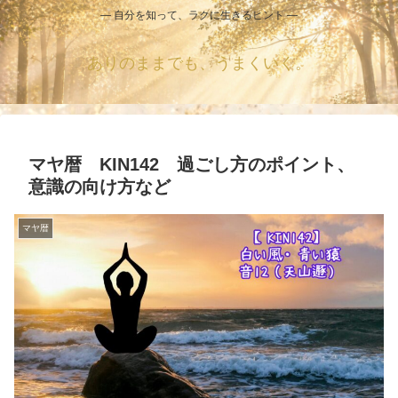
― 自分を知って、ラクに生きるヒント ―
ありのままでも、うまくいく。
マヤ暦 KIN142 過ごし方のポイント、
意識の向け方など
マヤ暦