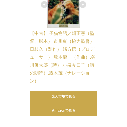
【中古】 子猫物語／畑正憲（監
督、脚本）,市川崑（協力監督）,
日枝久（製作）,緒方悟（プロデ
ューサー）,坂本龍一（作曲）,谷
川俊太郎（詩）,小泉今日子（詩
の朗読）,露木茂（ナレーショ
ン）
楽天市場で見る
Amazonで見る