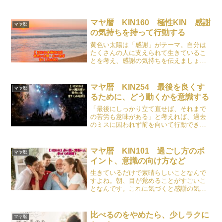
マヤ暦 KIN160 極性KIN 感謝
マヤ暦
の気持ちを持って行動する
黄色い太陽は「感謝」がテーマ。自分は
たくさんの人に支えられて生きているこ
とを考え、感謝の気持ちを伝えましょ
う。
マヤ暦 KIN254 最後を良くす
マヤ暦
るために、どう動くかを意識する
「最後にしっかり立て直せば、それまで
の苦労も意味がある」と考えれば、過去
のミスに囚われず前を向いて行動できま
す。
マヤ暦 KIN101 過ごし方のポ
マヤ暦
イント、意識の向け方など
生きているだけで素晴らしいことなんで
すよね。朝、目が覚めることがすごいこ
となんです。これに気づくと感謝の気持
ちが湧いてきます。物や、地位、評価、
「～ねばならない」などを手放しましょ
う。
比べるのをやめたら、少しラクに
マヤ暦