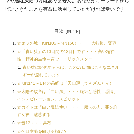
マヤ暦は決めつけはありません。
あなたがキーワードから
ピンときたことを有益に活用していただければ幸いです。
目次
☆第３の城（KIN105～KIN156）・・・大転換、変容
☆「青い猿」の13日間の12日目です・・・高い精神
性、精神的生命を育む、トリックスター
青い猿に関係する人は、この13日間はこんなエネル
ギーが流れています
☆KIN141～144の易経は「天山遯（てんざんとん）」
☆太陽の紋章は「白い風」・・・繊細な感性・感情、
インスピレーション、スピリット
☆ガイドは「白い魔法使い」・・・魔法の力、罪を許
す女神、魅惑する
☆音12・・・共有
☆今日意識を向ける指は？