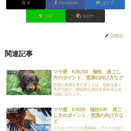
X
Facebook
はてブ
LINE
コピー
CHIELI
関連記事
マヤ暦 KIN250 極性 過ごし
マヤ暦
方のポイント、意識の向け方など
忠実に責務を果たすことは、信頼を築く
基本であり、継続的な成功を収めるため
の鍵になります。
マヤ暦 KIN55 極性KIN 過ご
マヤ暦
し方のポイント、意識の向け方な
ど
とにかくマイナス思考NG！プラスの思い