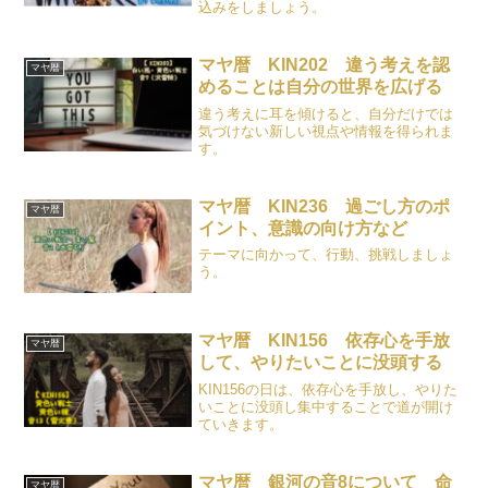
込みをしましょう。
マヤ暦 KIN202 違う考えを認
マヤ暦
めることは自分の世界を広げる
違う考えに耳を傾けると、自分だけでは
気づけない新しい視点や情報を得られま
す。
マヤ暦 KIN236 過ごし方のポ
マヤ暦
イント、意識の向け方など
テーマに向かって、行動、挑戦しましょ
う。
マヤ暦 KIN156 依存心を手放
マヤ暦
して、やりたいことに没頭する
KIN156の日は、依存心を手放し、やりた
いことに没頭し集中することで道が開け
ていきます。
マヤ暦 銀河の音8について 命
マヤ暦