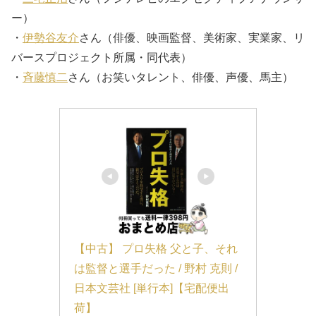
ー）
・
伊勢谷友介
さん（俳優、映画監督、美術家、実業家、リ
バースプロジェクト所属・同代表）
・
斉藤慎二
さん（お笑いタレント、俳優、声優、馬主）
【中古】 プロ失格 父と子、それ
は監督と選手だった / 野村 克則 / 
日本文芸社 [単行本]【宅配便出
荷】