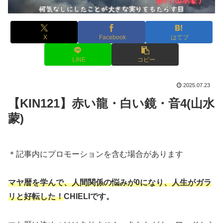
X
Facebook
はてブ
LINE
コピー
2025.07.23
【KIN121】赤い龍・白い鏡・音4(山水
蒙)
＊記事内にプロモーションを含む場合があります
マヤ暦を学んで、人間関係の悩みが0になり、人生がガラ
リと好転した！
CHIELIです。