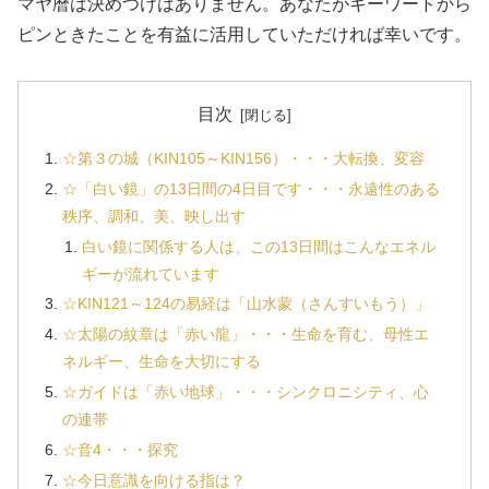
マヤ暦は決めつけはありません。あなたがキーワードから
ピンときたことを有益に活用していただければ幸いです。
目次
☆第３の城（KIN105～KIN156）・・・大転換、変容
☆「白い鏡」の13日間の4日目です・・・永遠性のある
秩序、調和、美、映し出す
白い鏡に関係する人は、この13日間はこんなエネル
ギーが流れています
☆KIN121～124の易経は「山水蒙（さんすいもう）」
☆太陽の紋章は「赤い龍」・・・生命を育む、母性エ
ネルギー、生命を大切にする
☆ガイドは「赤い地球」・・・シンクロニシティ、心
の連帯
☆音4・・・探究
☆今日意識を向ける指は？