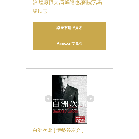
治,塩原恒夫,青嶋達也,森脇淳,馬
場鉄志
楽天市場で見る
Amazonで見る
白洲次郎 [ 伊勢谷友介 ]