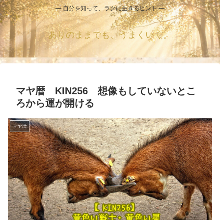
― 自分を知って、ラクに生きるヒント ―
ありのままでも、うまくいく。
マヤ暦 KIN256 想像もしていないとこ
ろから運が開ける
マヤ暦