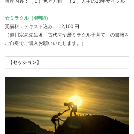
講座内容：（１）色と方角 （２）人生の13年サイクル
☆ミラクル（4時間）
受講料：テキスト込み 12,100 円
（越川宗亮先生著「古代マヤ暦ミラクル子育て」の書籍を
ご自身でご購入お願いいたします。）
【セッション】