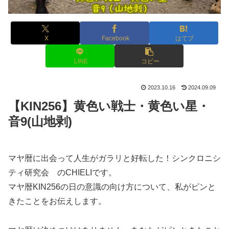
X
Facebook
はてブ
LINE
コピー
2023.10.16
2024.09.09
【KIN256】黄色い戦士・黄色い星・
音9(山地剥)
マヤ暦に出会って人生がガラリと好転した！シンクロニシ
ティ研究会 のCHIELIです。
マヤ暦KIN256の日の意識の向け方について、私がピンと
きたことをお伝えします。