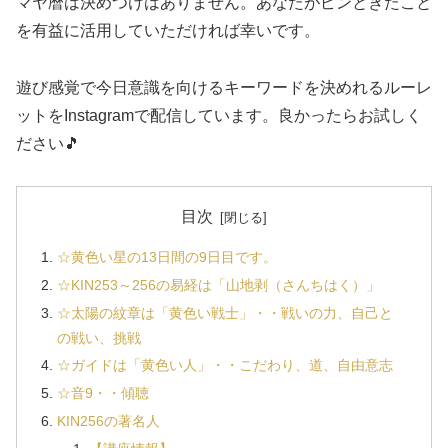
マヤ暦は決めつけはありません。あなたがピンときたこと
を有益に活用していただければ幸いです。
遊び感覚で今日意識を向けるキーワードを決めれるルーレ
ットをInstagramで配信しています。良かったらお試しく
ださい🎵
目次
☆黄色い星の13日間の9日目です。
☆KIN253～256の易経は「山地剥（さんちはく）」
☆太陽の紋章は「黄色い戦士」・・戦いの力、自己と
の戦い、挑戦
☆ガイドは「黄色い人」・・こだわり、道、自由意志
☆音9・・傾聴
KIN256の著名人