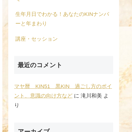
生年月日でわかる！あなたのKINナンバ
ーと年まわり
講座・セッション
最近のコメント
マヤ暦 KIN51 黒KIN 過ごし方のポイ
ント、意識の向け方など
に
滝川和美
よ
り
アーカイブ