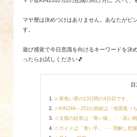
マヤ暦KIN251の日の意識の向け方について
マヤ暦は決めつけはありません。あなたがピ
す。
遊び感覚で今日意識を向けるキーワードを決めれ
ったらお試しください🎵
目
☆黄色い星の13日間の4日目です。
☆KIN249～252の易経は「地雷復
☆太陽の紋章は「青い猿」・・高い
☆ガイドは「青い手」・・理解し把