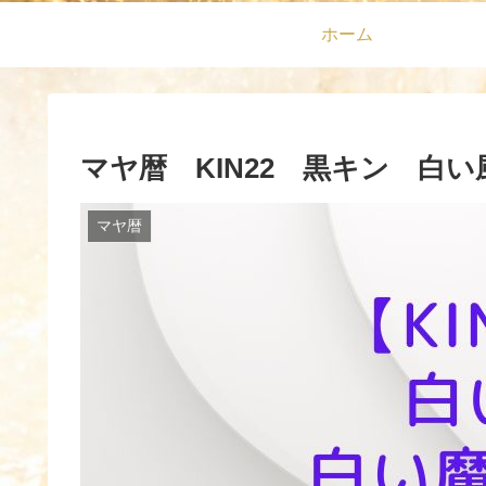
ホーム
マヤ暦 KIN22 黒キン 白い
マヤ暦