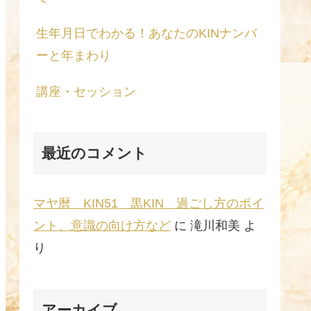
生年月日でわかる！あなたのKINナンバ
ーと年まわり
講座・セッション
最近のコメント
マヤ暦 KIN51 黒KIN 過ごし方のポイ
ント、意識の向け方など
に
滝川和美
よ
り
アーカイブ