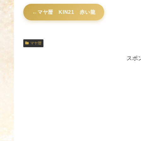
マヤ暦 KIN21 赤い龍
マヤ暦
スポ