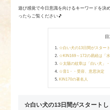
遊び感覚で今日意識を向けるキーワードを決めれ
ったらご覧ください🎵
目
☆白い犬の13日間がスター
☆KIN169～172の易経は
☆太陽の紋章は「白い犬」・
☆音1・・受容、意思決定
KIN170の著名人
☆白い犬の13日間がスタート