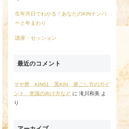
生年月日でわかる！あなたのKINナンバ
ーと年まわり
講座・セッション
最近のコメント
マヤ暦 KIN51 黒KIN 過ごし方のポイ
ント、意識の向け方など
に
滝川和美
よ
り
アーカイブ