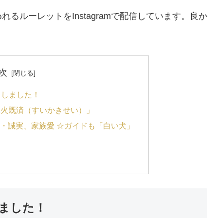
るルーレットをInstagramで配信しています。良か
次
トしました！
「水火既済（すいかきせい）」
・誠実、家族愛 ☆ガイドも「白い犬」
しました！