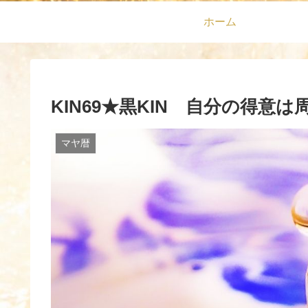
ホーム
KIN69★黒KIN 自分の得意
マヤ暦