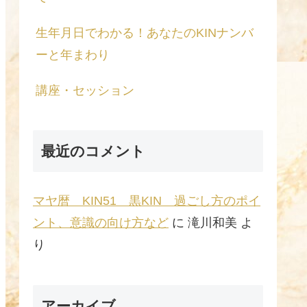
生年月日でわかる！あなたのKINナンバ
ーと年まわり
講座・セッション
最近のコメント
マヤ暦 KIN51 黒KIN 過ごし方のポイ
ント、意識の向け方など
に
滝川和美
よ
り
アーカイブ