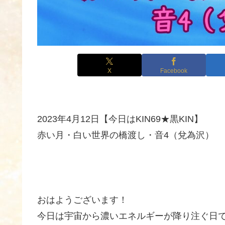
X
Facebook
2023年4月12日【今日はKIN69★黒KIN】
赤い月・白い世界の橋渡し・音4（兌為沢）
おはようございます！
今日は宇宙から濃いエネルギーが降り注ぐ日