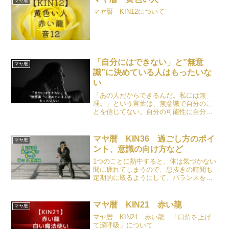
マヤ暦
マヤ暦 KIN12について
「自分にはできない」と”無意
マヤ暦
識”に決めている人はもったいな
い
「あの人だからできるんだ。私には無
理。」という言葉は、無意識で自分のこ
とを信じてない。自分の可能性に自分で
制限をかけてしまってるということで
す。この意識は手放した方が
マヤ暦 KIN36 過ごし方のポイ
マヤ暦
ント、意識の向け方など
1つのことに熱中すると、体は気づかない
間に疲れてしまうので、息抜きの時間も
定期的に取るようにして、バランスを取
りながら挑戦しましょう。
マヤ暦 KIN21 赤い龍
マヤ暦
マヤ暦 KIN21 赤い龍 「口角を上げ
て深呼吸」について