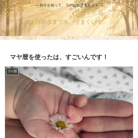
― 自分を知って、ラクに生きるヒント ―
ありのままでも、うまくいく。
マヤ暦を使ったは、すごいんです！
マヤ暦