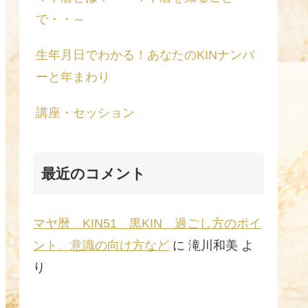
で・・～
生年月日でわかる！あなたのKINナンバ
ーと年まわり
講座・セッション
最近のコメント
マヤ暦 KIN51 黒KIN 過ごし方のポイ
ント、意識の向け方など
に
滝川和美
よ
り