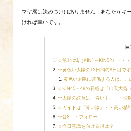
マヤ暦は決めつけはありません。あなたがキ
ければ幸いです。
目
☆第1の城（KIN1～KIN52）・
☆黄色い太陽の13日間の8日目で
黄色い太陽に関係する人は、こ
☆KIN45～48の易経は「山天大
☆太陽の紋章は「青い手」・・理
☆ガイドは「青い猿」・・高い精
☆音8・・フォロー
☆今日意識を向ける指は？